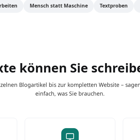
rbeiten
Mensch statt Maschine
Textproben
München
Frankfurt am Main
Hamburg
Stuttgart
xte können Sie schreib
zelnen Blogartikel bis zur kompletten Website – sagen
einfach, was Sie brauchen.