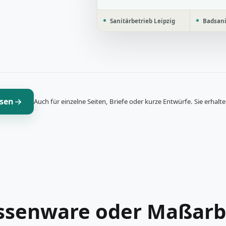
Sanitärbetrieb Leipzig
Badsan
ssen
Auch für einzelne Seiten, Briefe oder kurze Entwürfe. Sie erhalt
senware oder Maßarb