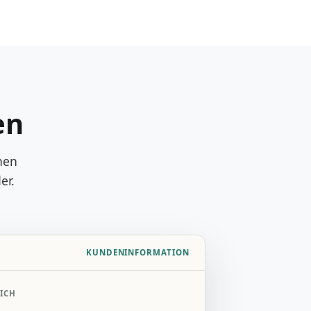
en
hen
er.
KUNDENINFORMATION
ICH