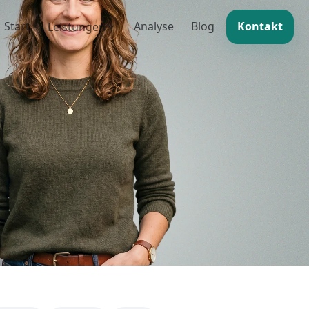
Start
Analyse
Blog
Kontakt
Leistungen
ign
oogle Ads
 & Redaktion
chreiben lassen
g & Audit
 & Pflege