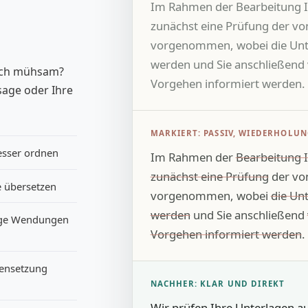
Im Rahmen der Bearbeitung I
zunächst eine Prüfung der v
vorgenommen, wobei die Unter
werden und Sie anschließend 
 sich mühsam?
Vorgehen informiert werden.
sage oder Ihre
MARKIERT: PASSIV, WIEDERHOL
esser ordnen
Im Rahmen der
Bearbeitung I
zunächst eine Prüfung
der vo
e übersetzen
vorgenommen, wobei
die Unt
werden
und Sie anschließend
rige Wendungen
Vorgehen informiert werden
.
ensetzung
NACHHER: KLAR UND DIREKT
Wir prüfen Ihre Unterlagen au