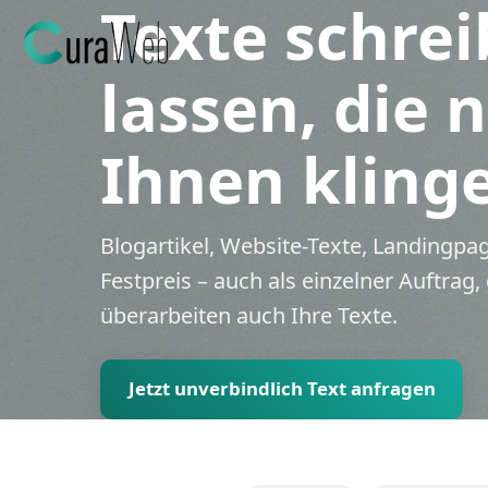
Texte schre
lassen, die 
Ihnen kling
Zahnärzte
Ärzte & Fachar
Blogartikel, Website-Texte, Landingp
Kanzleien & Be
Festpreis – auch als einzelner Auftrag
Handwerk & B
überarbeiten auch Ihre Texte.
Immobilienbra
KMU & Mittels
Jetzt unverbindlich Text anfragen