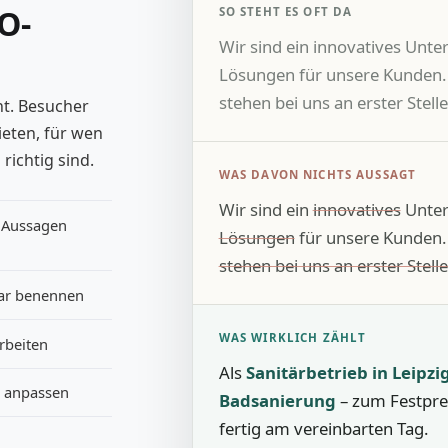
O-
SO STEHT ES OFT DA
Wir sind ein innovatives Unte
Lösungen für unsere Kunden.
stehen bei uns an erster Stelle
cht. Besucher
ieten, für wen
richtig sind.
WAS DAVON NICHTS AUSSAGT
Wir sind ein
innovatives
Unter
 Aussagen
Lösungen
für unsere Kunden
stehen bei uns an erster Stelle
lar benennen
WAS WIRKLICH ZÄHLT
rbeiten
Als
Sanitärbetrieb in Leipzi
t anpassen
Badsanierung
– zum Festpre
fertig am vereinbarten Tag.